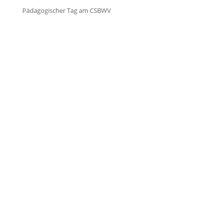
Pädagogischer Tag am CSBWV


Öffnungszeiten Schulbüro
Mo. – Do.:
07:30 – 15:00 Uhr
Fr.:
07:30 – 13:00 Uhr