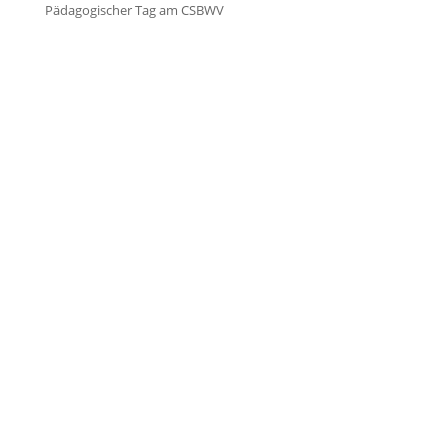
Pädagogischer Tag am CSBWV


Öffnungszeiten Schulbüro
Mo. – Do.:
07:30 – 15:00 Uhr
Fr.:
07:30 – 13:00 Uhr