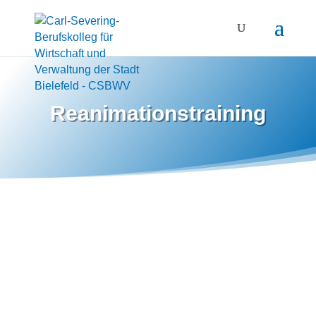
Reanimationstraining
Fachkräfte