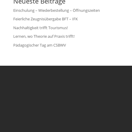
Neueste Beiträge
Einschulung – Wiederbestellung – Öffnungszeiten
Feierliche Zeugnisübergabe BFT – IFK
Nachhaltigkeit trifft Tourismus!
Lernen, wo Theorie auf Praxis trifft!
Pädagogischer Tag am CSBWV

