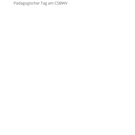
Pädagogischer Tag am CSBWV


Öffnungszeiten Schulbüro
Mo. – Do.:
07:30 – 15:00 Uhr
Fr.:
07:30 – 13:00 Uhr