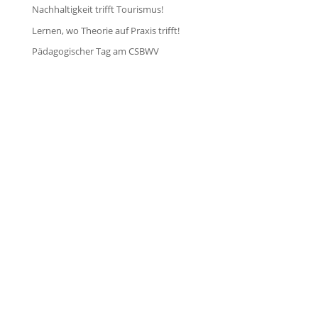
Nachhaltigkeit trifft Tourismus!
Lernen, wo Theorie auf Praxis trifft!
Pädagogischer Tag am CSBWV


Öffnungszeiten Schulbüro